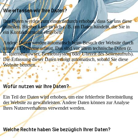
Wie erfassen wir Ihre Daten?
Ihre Daten werden zum einen dadurch erhoben, dass Sie uns diese
mitteilen. Hierbei kann es sich z. B. um Daten handeln, die Sie in
ein Kontaktformular eingeben.
Andere Daten werden automatisch beim Besuch der Website durch
unsere IT-Systeme erfasst. Das sind vor allem technische Daten (z.
B. Internetbrowser, Betriebssystem oder Uhrzeit des Seitenaufrufs).
Die Erfassung dieser Daten erfolgt automatisch, sobald Sie diese
Website betreten.
Wofür nutzen wir Ihre Daten?
Ein Teil der Daten wird erhoben, um eine fehlerfreie Bereitstellung
der Website zu gewährleisten. Andere Daten können zur Analyse
Ihres Nutzerverhaltens verwendet werden.
Welche Rechte haben Sie bezüglich Ihrer Daten?