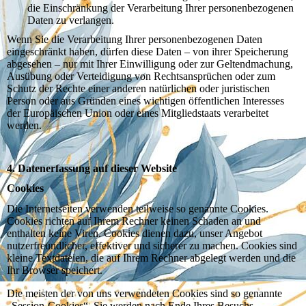
die Einschränkung der Verarbeitung Ihrer personenbezogenen
Daten zu verlangen.
Wenn Sie die Verarbeitung Ihrer personenbezogenen Daten
eingeschränkt haben, dürfen diese Daten – von ihrer Speicherung
abgesehen – nur mit Ihrer Einwilligung oder zur Geltendmachung,
Ausübung oder Verteidigung von Rechtsansprüchen oder zum
Schutz der Rechte einer anderen natürlichen oder juristischen
Person oder aus Gründen eines wichtigen öffentlichen Interesses
der Europäischen Union oder eines Mitgliedstaats verarbeitet
werden.
4. Datenerfassung auf dieser Website
Cookies
Die Internetseiten verwenden teilweise so genannte Cookies.
Cookies richten auf Ihrem Rechner keinen Schaden an und
enthalten keine Viren. Cookies dienen dazu, unser Angebot
nutzerfreundlicher, effektiver und sicherer zu machen. Cookies sind
kleine Textdateien, die auf Ihrem Rechner abgelegt werden und die
Ihr Browser speichert.
Die meisten der von uns verwendeten Cookies sind so genannte
„Session-Cookies“. Sie werden nach Ende Ihres Besuchs