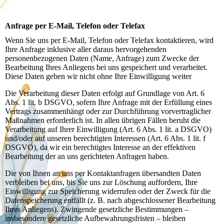
Anfrage per E-Mail, Telefon oder Telefax
Wenn Sie uns per E-Mail, Telefon oder Telefax kontaktieren, wird
Ihre Anfrage inklusive aller daraus hervorgehenden
personenbezogenen Daten (Name, Anfrage) zum Zwecke der
Bearbeitung Ihres Anliegens bei uns gespeichert und verarbeitet.
Diese Daten geben wir nicht ohne Ihre Einwilligung weiter
Die Verarbeitung dieser Daten erfolgt auf Grundlage von Art. 6
Abs. 1 lit. b DSGVO, sofern Ihre Anfrage mit der Erfüllung eines
Vertrags zusammenhängt oder zur Durchführung vorvertraglicher
Maßnahmen erforderlich ist. In allen übrigen Fällen beruht die
Verarbeitung auf Ihrer Einwilligung (Art. 6 Abs. 1 lit. a DSGVO)
und/oder auf unseren berechtigten Interessen (Art. 6 Abs. 1 lit. f
DSGVO), da wir ein berechtigtes Interesse an der effektiven
Bearbeitung der an uns gerichteten Anfragen haben.
Die von Ihnen an uns per Kontaktanfragen übersandten Daten
verbleiben bei uns, bis Sie uns zur Löschung auffordern, Ihre
Einwilligung zur Speicherung widerrufen oder der Zweck für die
Datenspeicherung entfällt (z. B. nach abgeschlossener Bearbeitung
Ihres Anliegens). Zwingende gesetzliche Bestimmungen –
insbesondere gesetzliche Aufbewahrungsfristen – bleiben