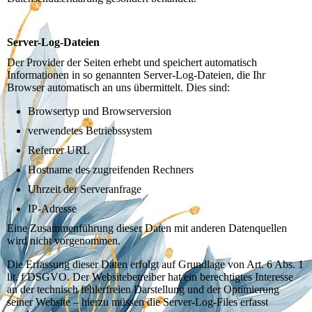
Server-Log-Dateien
Der Provider der Seiten erhebt und speichert automatisch
Informationen in so genannten Server-Log-Dateien, die Ihr
Browser automatisch an uns übermittelt. Dies sind:
Browsertyp und Browserversion
verwendetes Betriebssystem
Referrer URL
Hostname des zugreifenden Rechners
Uhrzeit der Serveranfrage
IP-Adresse
Eine Zusammenführung dieser Daten mit anderen Datenquellen
wird nicht vorgenommen.
Die Erfassung dieser Daten erfolgt auf Grundlage von Art. 6 Abs. 1
lit. f DSGVO. Der Websitebetreiber hat ein berechtigtes Interesse
an der technisch fehlerfreien Darstellung und der Optimierung
seiner Website – hierzu müssen die Server-Log-Files erfasst