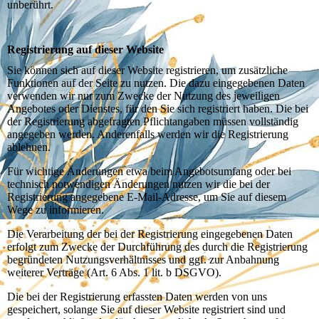
unberührt.
Registrierung auf dieser Website
Sie können sich auf dieser Website registrieren, um zusätzliche
Funktionen auf der Seite zu nutzen. Die dazu eingegebenen Daten
verwenden wir nur zum Zwecke der Nutzung des jeweiligen
Angebotes oder Dienstes, für den Sie sich registriert haben. Die bei
der Registrierung abgefragten Pflichtangaben müssen vollständig
angegeben werden. Anderenfalls werden wir die Registrierung
ablehnen.
Für wichtige Änderungen etwa beim Angebotsumfang oder bei
technisch notwendigen Änderungen nutzen wir die bei der
Registrierung angegebene E-Mail-Adresse, um Sie auf diesem
Wege zu informieren.
Die Verarbeitung der bei der Registrierung eingegebenen Daten
erfolgt zum Zwecke der Durchführung des durch die Registrierung
begründeten Nutzungsverhältnisses und ggf. zur Anbahnung
weiterer Verträge (Art. 6 Abs. 1 lit. b DSGVO).
Die bei der Registrierung erfassten Daten werden von uns
gespeichert, solange Sie auf dieser Website registriert sind und