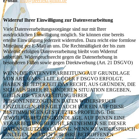
E-Mail:
info@peerfekt-gmbh.de
Widerruf Ihrer Einwilligung zur Datenverarbeitung
Viele Datenverarbeitungsvorgänge sind nur mit Ihrer
ausdrücklichen Einwilligung möglich. Sie können eine bereits
erteilte Einwilligung jederzeit widerrufen. Dazu reicht eine formlose
Mitteilung per E-Mail an uns. Die Rechtmäßigkeit der bis zum
Widerruf erfolgten Datenverarbeitung bleibt vom Widerruf
unberührt. Widerspruchsrecht gegen die Datenerhebung in
besonderen Fällen sowie gegen Direktwerbung (Art. 21 DSGVO)
WENN DIE DATENVERARBEITUNG AUF GRUNDLAGE
VON ART. 6 ABS. 1 LIT. E ODER F DSGVO ERFOLGT,
HABEN SIE JEDERZEIT DAS RECHT, AUS GRÜNDEN, DIE
SICH AUS IHRER BESONDEREN SITUATION ERGEBEN,
GEGEN DIE VERARBEITUNG IHRER
PERSONENBEZOGENEN DATEN WIDERSPRUCH
EINZULEGEN; DIES GILT AUCH FÜR EIN AUF DIESE
BESTIMMUNGEN GESTÜTZTES PROFILING. DIE
JEWEILIGE RECHTSGRUNDLAGE, AUF DENEN EINE
VERARBEITUNG BERUHT, ENTNEHMEN SIE DIESER
DATENSCHUTZERKLÄRUNG. WENN SIE WIDERSPRUCH
EINLEGEN, WERDEN WIR IHRE BETROFFENEN