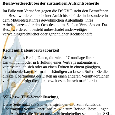
Beschwerderecht bei der zuständigen Aufsichtsbehörde
Im Falle von Verstößen gegen die DSGVO steht den Betroffenen
ein Beschwerderecht bei einer Aufsichtsbehörde, insbesondere in
dem Mitgliedstaat ihres gewöhnlichen Aufenthalts, ihres
Arbeitsplatzes oder des Orts des mutmaßlichen Verstoßes zu. Das
Beschwerderecht besteht unbeschadet anderweitiger
verwaltungsrechtlicher oder gerichtlicher Rechtsbehelfe.
Recht auf Datenübertragbarkeit
Sie haben das Recht, Daten, die wir auf Grundlage Ihrer
Einwilligung oder in Erfüllung eines Vertrags automatisiert
verarbeiten, an sich oder an einen Dritten in einem gängigen,
maschinenlesbaren Format aushändigen zu lassen. Sofern Sie die
direkte Übertragung der Daten an einen anderen Verantwortlichen
verlangen, erfolgt dies nur, soweit es technisch machbar ist.
SSL- bzw. TLS-Verschlüsselung
Diese Seite nutzt aus Sicherheitsgründen und zum Schutz der
Übertragung vertraulicher Inhalte, wie zum Beispiel Bestellungen
oder Anfragen, die Sie an uns als Seitenbetreiber senden, eine SSL-