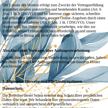
Der Einsatz des Hosters erfolgt zum Zwecke der Vertragserfüllung
gegenüber unseren potenziellen und bestehenden Kunden (Art. 6
Abs. 1 lit. b DSGVO) und im Interesse einer sicheren, schnellen
und effizienten Bereitstellung unseres Online-Angebots durch einen
professionellen Anbieter (Art. 6 Abs. 1 lit. f DSGVO). Unser
Hoster wird Ihre Daten nur insoweit verarbeiten, wie dies zur
Erfüllung seiner Leistungspflichten erforderlich ist und unsere
Weisungen in Bezug auf diese Daten befolgen.
Abschluss eines Vertrages über Auftragsverarbeitung
Um die datenschutzkonforme Verarbeitung zu gewährleisten, haben
wir einen Vertrag über Auftragsverarbeitung mit unserem Hoster
geschlossen.
3. Allgemeine Hinweise und Pflichtinformationen
Datenschutz
Die Betreiber dieser Seiten nehmen den Schutz Ihrer persönlichen
Daten sehr ernst. Wir behandeln Ihre personenbezogenen Daten
vertraulich und entsprechend der gesetzlichen