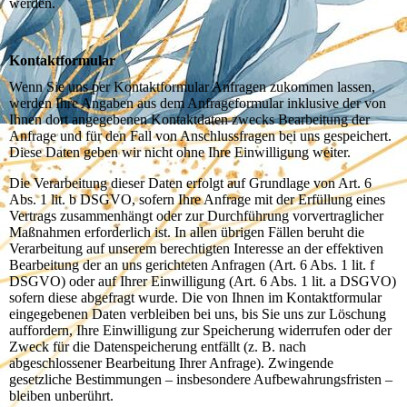
werden.
Kontaktformular
Wenn Sie uns per Kontaktformular Anfragen zukommen lassen,
werden Ihre Angaben aus dem Anfrageformular inklusive der von
Ihnen dort angegebenen Kontaktdaten zwecks Bearbeitung der
Anfrage und für den Fall von Anschlussfragen bei uns gespeichert.
Diese Daten geben wir nicht ohne Ihre Einwilligung weiter.
Die Verarbeitung dieser Daten erfolgt auf Grundlage von Art. 6
Abs. 1 lit. b DSGVO, sofern Ihre Anfrage mit der Erfüllung eines
Vertrags zusammenhängt oder zur Durchführung vorvertraglicher
Maßnahmen erforderlich ist. In allen übrigen Fällen beruht die
Verarbeitung auf unserem berechtigten Interesse an der effektiven
Bearbeitung der an uns gerichteten Anfragen (Art. 6 Abs. 1 lit. f
DSGVO) oder auf Ihrer Einwilligung (Art. 6 Abs. 1 lit. a DSGVO)
sofern diese abgefragt wurde. Die von Ihnen im Kontaktformular
eingegebenen Daten verbleiben bei uns, bis Sie uns zur Löschung
auffordern, Ihre Einwilligung zur Speicherung widerrufen oder der
Zweck für die Datenspeicherung entfällt (z. B. nach
abgeschlossener Bearbeitung Ihrer Anfrage). Zwingende
gesetzliche Bestimmungen – insbesondere Aufbewahrungsfristen –
bleiben unberührt.