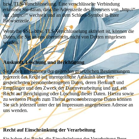
bzw. TLS-Verschlüsselung. Eine verschlüsselte Verbindung
erkennen Sie daran, dass die Adresszeile des Browsers von „http://“
auf „https://“ wechselt und an dem Schloss-Symbol in Ihrer
Browserzeile.
Wenn die SSL- bzw. TLS-Verschlüsselung aktiviert ist, können die
Daten, die Sie an uns übermitteln, nicht von Dritten mitgelesen
werden.
Auskunft, Löschung und Berichtigung
Sie haben im Rahmen der geltenden gesetzlichen Bestimmungen
jederzeit das Recht auf unentgeltliche Auskunft über Ihre
gespeicherten personenbezogenen Daten, deren Herkunft und
Empfänger und den Zweck der Datenverarbeitung und ggf. ein
Recht auf Berichtigung oder Löschung dieser Daten. Hierzu sowie
zu weiteren Fragen zum Thema personenbezogene Daten können
Sie sich jederzeit unter der im Impressum angegebenen Adresse an
uns wenden.
Recht auf Einschränkung der Verarbeitung
Sie haben das Recht, die Einschränkung der Verarbeitung Ihrer