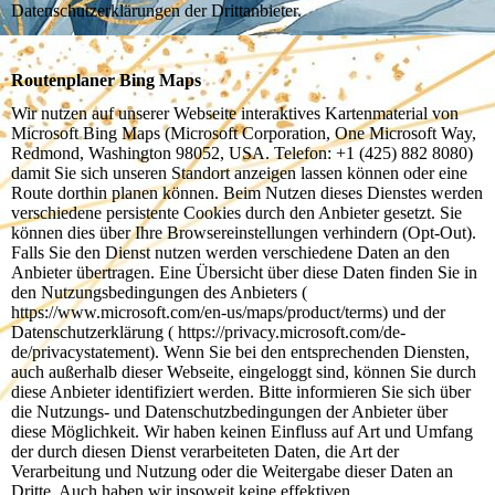
Datenschutzerklärungen der Drittanbieter.
Routenplaner Bing Maps
Wir nutzen auf unserer Webseite interaktives Kartenmaterial von
Microsoft Bing Maps (Microsoft Corporation, One Microsoft Way,
Redmond, Washington 98052, USA. Telefon: +1 (425) 882 8080)
damit Sie sich unseren Standort anzeigen lassen können oder eine
Route dorthin planen können. Beim Nutzen dieses Dienstes werden
verschiedene persistente Cookies durch den Anbieter gesetzt. Sie
können dies über Ihre Browsereinstellungen verhindern (Opt-Out).
Falls Sie den Dienst nutzen werden verschiedene Daten an den
Anbieter übertragen. Eine Übersicht über diese Daten finden Sie in
den Nutzungsbedingungen des Anbieters (
https://www.microsoft.com/en-us/maps/product/terms) und der
Datenschutzerklärung ( https://privacy.microsoft.com/de-
de/privacystatement). Wenn Sie bei den entsprechenden Diensten,
auch außerhalb dieser Webseite, eingeloggt sind, können Sie durch
diese Anbieter identifiziert werden. Bitte informieren Sie sich über
die Nutzungs- und Datenschutzbedingungen der Anbieter über
diese Möglichkeit. Wir haben keinen Einfluss auf Art und Umfang
der durch diesen Dienst verarbeiteten Daten, die Art der
Verarbeitung und Nutzung oder die Weitergabe dieser Daten an
Dritte. Auch haben wir insoweit keine effektiven