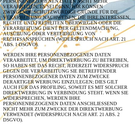
PERSONENBEZOGENEN DATEN NICHT MEHR
VERARBEITEN, ES SEI DENN, WIR KÖNNEN
ZWINGENDE SCHUTZWÜRDIGE GRÜNDE FÜR DIE
VERARBEITUNG NACHWEISEN, DIE IHRE INTERESSEN,
RECHTE UND FREIHEITEN ÜBERWIEGEN ODER DIE
VERARBEITUNG DIENT DER GELTENDMACHUNG,
AUSÜBUNG ODER VERTEIDIGUNG VON
RECHTSANSPRÜCHEN (WIDERSPRUCH NACH ART. 21
ABS. 1 DSGVO).
WERDEN IHRE PERSONENBEZOGENEN DATEN
VERARBEITET, UM DIREKTWERBUNG ZU BETREIBEN,
SO HABEN SIE DAS RECHT, JEDERZEIT WIDERSPRUCH
GEGEN DIE VERARBEITUNG SIE BETREFFENDER
PERSONENBEZOGENER DATEN ZUM ZWECKE
DERARTIGER WERBUNG EINZULEGEN; DIES GILT
AUCH FÜR DAS PROFILING, SOWEIT ES MIT SOLCHER
DIREKTWERBUNG IN VERBINDUNG STEHT. WENN SIE
WIDERSPRECHEN, WERDEN IHRE
PERSONENBEZOGENEN DATEN ANSCHLIESSEND
NICHT MEHR ZUM ZWECKE DER DIREKTWERBUNG
VERWENDET (WIDERSPRUCH NACH ART. 21 ABS. 2
DSGVO).