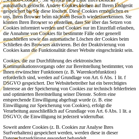
automatisch gelöscht. Andere Cookies bleiben auf Ihrem Endgerät
gespeichert bis Sie diese löschen. Diese Cookies ermöglichen es
uns, Ihren Browser beim nächsten Besuch wiederzuerkennen. Sie
können Ihren Browser so einstellen, dass Sie über das Setzen von
Cookies informiert werden und Cookies nur im Einzelfall erlauben,
die Annahme von Cookies für bestimmte Fälle oder generell
ausschließen sowie das automatische Löschen der Cookies beim
Schließen des Browsers aktivieren. Bei der Deaktivierung von
Cookies kann die Funktionalität dieser Website eingeschränkt sein.
Cookies, die zur Durchführung des elektronischen
Kommunikationsvorgangs oder zur Bereitstellung bestimmter, von
Ihnen erwünschter Funktionen (z. B. Warenkorbfunktion)
erforderlich sind, werden auf Grundlage von Art. 6 Abs. 1 lit. f
DSGVO gespeichert. Der Websitebetreiber hat ein berechtigtes
Interesse an der Speicherung von Cookies zur technisch fehlerfreien
und optimierten Bereitstellung seiner Dienste. Sofern eine
entsprechende Einwilligung abgefragt wurde (z. B. eine
Einwilligung zur Speicherung von Cookies), erfolgt die
Verarbeitung ausschließlich auf Grundlage von Art. 6 Abs. 1 lit. a
DSGVO; die Einwilligung ist jederzeit widerrufbar.
Soweit andere Cookies (z. B. Cookies zur Analyse Ihres
Surfverhaltens) gespeichert werden, werden diese in dieser
Datenschutzerklärung gesondert behandelt.