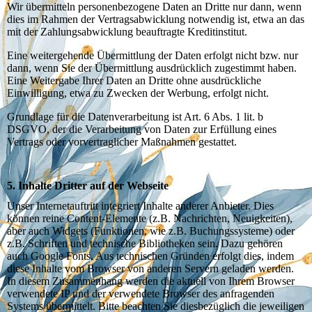
Wir übermitteln personenbezogene Daten an Dritte nur dann, wenn
dies im Rahmen der Vertragsabwicklung notwendig ist, etwa an das
mit der Zahlungsabwicklung beauftragte Kreditinstitut.
Eine weitergehende Übermittlung der Daten erfolgt nicht bzw. nur
dann, wenn Sie der Übermittlung ausdrücklich zugestimmt haben.
Eine Weitergabe Ihrer Daten an Dritte ohne ausdrückliche
Einwilligung, etwa zu Zwecken der Werbung, erfolgt nicht.
Grundlage für die Datenverarbeitung ist Art. 6 Abs. 1 lit. b
DSGVO, der die Verarbeitung von Daten zur Erfüllung eines
Vertrags oder vorvertraglicher Maßnahmen gestattet.
5. Inhalte Dritter auf der Webseite
Unser Internetauftritt integriert Inhalte anderer Anbieter. Dies
können reine Content-Elemente (z.B. Nachrichten, Neuigkeiten),
aber auch Widgets (Funktionen, wie z.B. Buchungssysteme) oder
z.B. Schriften und technische Bibliotheken sein. Dazu gehören
auch Google Fonts. Aus technischen Gründen erfolgt dies, indem
diese Inhalte vom Browser von anderen Servern geladen werden.
In diesem Zusammenhang werden die aktuell von Ihrem Browser
verwendete IP und der verwendete Browser des anfragenden
Systems übermittelt. Bitte beachten Sie diesbezüglich die jeweiligen