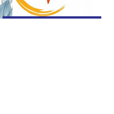
PEERFEKT GMBH
Behringstraße 15
68623 Lampertheim