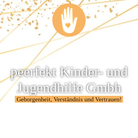
peerfekt Kinder- und
Jugendhilfe Gmbh
Geborgenheit, Verständnis und Vertrauen!