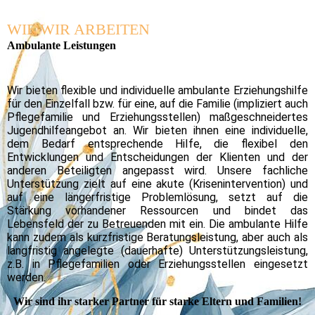
WIE WIR ARBEITEN
Ambulante Leistungen
Wir bieten flexible und individuelle ambulante Erziehungshilfe
für den Einzelfall bzw. für eine, auf die Familie (impliziert auch
Pflegefamilie und Erziehungsstellen) maßgeschneidertes
Jugendhilfeangebot an. Wir bieten ihnen eine individuelle,
dem Bedarf entsprechende Hilfe, die flexibel den
Entwicklungen und Entscheidungen der Klienten und der
anderen Beteiligten angepasst wird. Unsere fachliche
Unterstützung zielt auf eine akute (Krisenintervention) und
auf eine längerfristige Problemlösung, setzt auf die
Stärkung vorhandener Ressourcen und bindet das
Lebensfeld der zu Betreuenden mit ein. Die ambulante Hilfe
kann zudem als kurzfristige Beratungsleistung, aber auch als
langfristig angelegte (dauerhafte) Unterstützungsleistung,
z.B. in Pflegefamilien oder Erziehungsstellen eingesetzt
werden.
Wir sind ihr starker Partner für starke Eltern und Familien!