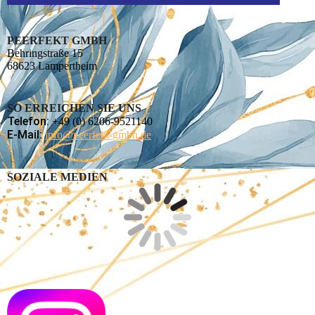
PEERFEKT GMBH
Behringstraße 15
68623 Lampertheim
SO ERREICHEN SIE UNS
Telefon:
+49 (0) 6206-9521140
E-Mail:
info@peerfekt-gmbh.de
SOZIALE MEDIEN