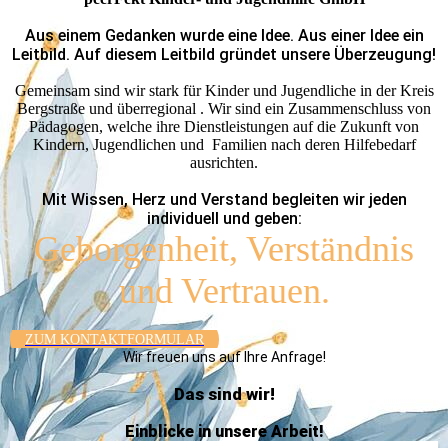
Aus einem Gedanken wurde eine Idee. Aus einer Idee ein
Leitbild. Auf diesem Leitbild gründet unsere Überzeugung!
Gemeinsam sind wir stark für Kinder und Jugendliche in der Kreis
Bergstraße und überregional . Wir sind ein Zusam­men­schluss von
Pädagogen, welche ihre Dienstleistungen auf die Zukunft von
Kindern, Jugendlichen und Familien nach deren Hilfebedarf
ausrichten.
Mit Wissen, Herz und Verstand begleiten wir jeden
individuell und geben:
Geborgenheit, Verständnis
und Vertrauen.
ZUM KONTAKT­FORMULAR
Wir freuen uns auf Ihre Anfrage!
Das sind wir!
Einblicke in unsere Arbeit!