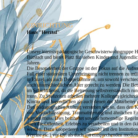
EINRICHTUNG
Haus "Herztal"
Unsere intensivpädagogische Geschwisterwohngruppe Hau
Bürstadt und bietet Platz für sieben Kinder und Jugendl
Jahren.
Die Besonderheit der Gruppe ist der Fokus auf die Auf
Fall einer stationären Unterbringung nicht trennen zu m
in Einzel- als auch Doppelzimmern, um sowohl verschied
auch unterschiedlichem Alter gerecht zu werden. Die Bet
im Schichtdienst, da die Betreuung selbstverständlich r
muss. Zu Stoßzeiten arbeiten mehrere Kollegen gleichze
Kinder und Jugendlichen als auch denen der Mitarbeiter 
Den pädagogischen Auftrag verstehen wir so, dass den 
von Vernachlässigung, Traumatisierung und ähnlichen Er
werden muss. Dies beinhaltet sowohl notwendige Regeln,
auch die Offenheit, Erlebtes zu verarbeiten und in den 
werden. Dazu kooperieren wir sowohl mit den Institution
Vereine etc.) vor Ort als auch mit entsprechenden medizi