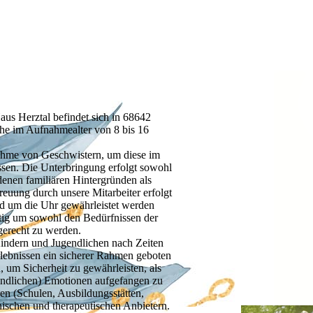
s Herztal befindet sich in 68642
iche im Aufnahmealter von 8 bis 16
nahme von Geschwistern, um diese im
üssen. Die Unterbringung erfolgt sowohl
enen familiären Hintergründen als
reuung durch unsere Mitarbeiter erfolgt
und um die Uhr gewährleistet werden
itig um sowohl den Bedürfnissen der
gerecht zu werden.
Kindern und Jugendlichen nach Zeiten
lebnissen ein sicherer Rahmen geboten
 um Sicherheit zu gewährleisten, als
(kindlichen) Emotionen aufgefangen zu
en (Schulen, Ausbildungsstätten,
nischen und therapeutischen Anbietern.