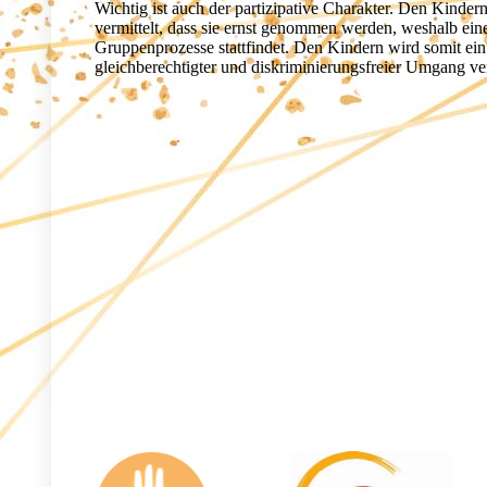
Wichtig ist auch der partizipative Charakter. Den Kinde
vermittelt, dass sie ernst genommen werden, weshalb eine
Gruppenprozesse stattfindet. Den Kindern wird somit ei
gleichberechtigter und diskriminierungsfreier Umgang ver