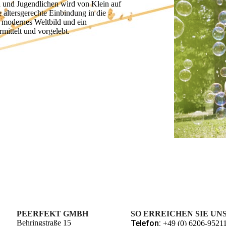
rn und Jugendlichen wird von Klein auf
 altersgerechte Einbindung in die
n modernes Weltbild und ein
mittelt und vorgelebt.
PEERFEKT GMBH
SO ERREICHEN SIE UN
Behringstraße 15
Telefon:
+49 (0) 6206-9521